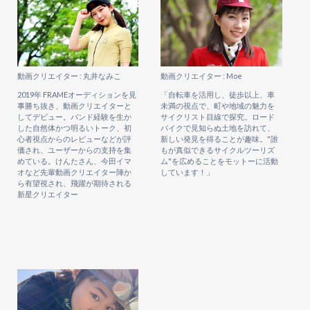
動画クリエイター : 丸井なみこ
動画クリエイター : Moe
2019年 FRAMEオーディションを見
「自転車を活用し、徒歩以上、車
事勝ち抜き、動画クリエイターと
未満の視点で、町や地域の魅力を
してデビュー。バンド経験を生か
サイクリスト目線で探究。ロード
した自然体かつ明るいトーク、初
バイクで見知らぬ土地を訪れて、
心者視点からのレビューなどが評
新しい発見を得ることが趣味。"誰
価され、ユーザーからの支持を集
もが真似できるサイクルツーリズ
めている。けんたさん、今田イマ
ム"を広めることをモットーに活動
オなど先輩動画クリエイター陣か
しています！」
ら有望視され、飛躍が期待される
新星クリエイター