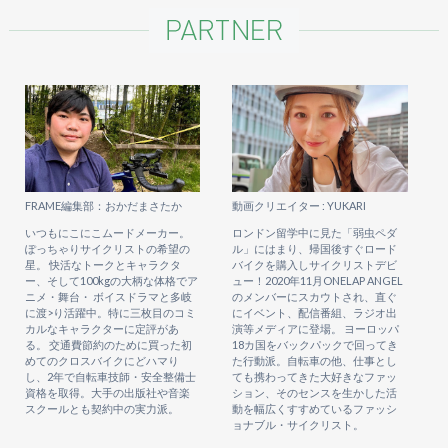
FRAME編集部：おかだまさたか
動画クリエイター : YUKARI
いつもにこにこムードメーカー。
ロンドン留学中に見た「弱虫ペダ
ぽっちゃりサイクリストの希望の
ル」にはまり、帰国後すぐロード
星。 快活なトークとキャラクタ
バイクを購入しサイクリストデビ
ー、そして100kgの大柄な体格でア
ュー！2020年11月ONELAP ANGEL
ニメ・舞台・ ボイスドラマと多岐
のメンバーにスカウトされ、直ぐ
に渡>り活躍中。特に三枚目のコミ
にイベント、配信番組、ラジオ出
カルなキャラクターに定評があ
演等メディアに登場。 ヨーロッパ
る。 交通費節約のために買った初
18カ国をバックパックで回ってき
めてのクロスバイクにどハマり
た行動派。自転車の他、仕事とし
し、2年で自転車技師・安全整備士
ても携わってきた大好きなファッ
資格を取得。大手の出版社や音楽
ション、そのセンスを生かした活
スクールとも契約中の実力派。
動を幅広くすすめているファッシ
ョナブル・サイクリスト。