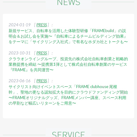
2024-01-19
[
PRESS
] :
新規サービス、自転車を活用した体験型研修「FRAMEbuild」の説
明会＆お試し会を実施〜『自転車によるチームビルディング効果』
をテーマに「サイクリング入社式」で有名なホダカ社とトークも〜
2023-10-31
[
PRESS
] :
クララオンライングループ、投資先の株式会社自転車創業と戦略的
業務提携を締結 〜提携第1弾として株式会社自転車創業のサービス
『FRAME』を共同運営〜
2023-06-16
[
PRESS
] :
サイクリスト向けイベントスペース「FRAME clubhouse 尾根
幹」、聖地の更なる認知拡大を目的にクラウドファンディング開始
〜FRAMEオリジナルグッズ、FRAMEメンバー講座、スペース利用
の早割など幅広いリターンをご用意〜