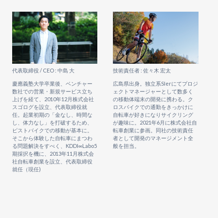
代表取締役 / CEO : 中島 大
技術責任者 : 佐々木 宏太
慶應義塾大学卒業後、ベンチャー
広島県出身。独立系SIerにてプロジ
数社での営業・新規サービス立ち
ェクトマネージャーとして数多く
上げを経て、2010年12月株式会社
の移動体端末の開発に携わる。ク
スゴログを設立、代表取締役就
ロスバイクでの通勤をきっかけに
任。起業初期の「金なし、時間な
自転車が好きになりサイクリング
し、体力なし」を打破するため、
が趣味に。2021年6月に株式会社自
ピストバイクでの移動が基本に。
転車創業に参画。同社の技術責任
そこから体験した自転車にまつわ
者として開発のマネージメント全
る問題解決をすべく、KDDI∞Labo5
般を担当。
期採択を機に、2013年11月株式会
社自転車創業を設立、代表取締役
就任（現任)