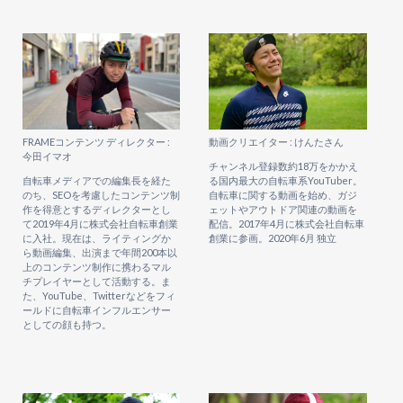
FRAMEコンテンツ ディレクター :
動画クリエイター : けんたさん
今田イマオ
チャンネル登録数約18万をかかえ
自転車メディアでの編集長を経た
る国内最大の自転車系YouTuber。
のち、SEOを考慮したコンテンツ制
自転車に関する動画を始め、ガジ
作を得意とするディレクターとし
ェットやアウトドア関連の動画を
て2019年4月に株式会社自転車創業
配信。2017年4月に株式会社自転車
に入社。現在は、ライティングか
創業に参画。2020年6月 独立
ら動画編集、出演まで年間200本以
上のコンテンツ制作に携わるマル
チプレイヤーとして活動する。ま
た、YouTube、Twitterなどをフィ
ールドに自転車インフルエンサー
としての顔も持つ。