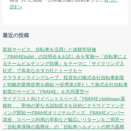
読む »
最近の投稿
新規サービス、自転車を活用した体験型研修
「FRAMEbuild」の説明会＆お試し会を実施〜『自転車によ
るチームビルディング効果』をテーマに「サイクリング入
社式」で有名なホダカ社とトークも〜
クララオンライングループ、投資先の株式会社自転車創業
と戦略的業務提携を締結 〜提携第1弾として株式会社自転車
創業のサービス『FRAME』を共同運営〜
サイクリスト向けイベントスペース「FRAME clubhouse 尾
根幹」、聖地の更なる認知拡大を目的にクラウドファンデ
ィング開始 〜FRAMEオリジナルグッズ、FRAMEメンバー
講座、スペース利用の早割など幅広いリターンをご用意〜
「自転車保険の義務化」の「自転車ヘルメットの努力義務